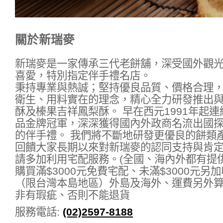
關於新瑞麥
新瑞麥是一家傳承三代老餅舖，深受國外觀
喜愛，特別指定伴手禮名店。
秉持專業與熱誠；堅持優良品質、價格合理
衛生、用料實在的理念，精心全力研發推出
酥及榛果吉祥鳳梨酥。 早在西元1991年起
品金牌冠軍，深深獲得國內外政商名流出國
的伴手禮。 我們將不斷地研發更優良的餅類
回饋大家長期以來對新瑞麥的認同支持與肯
請多加利用宅配服務。(全國、海內外都有提
購買滿$3000元免費宅配、未滿$3000元另加
（限台灣本島地區）外島及海外、運費另外算
非有瑕疵、否則不能退貨
服務電話:
(02)2597-8188